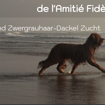
de l'Amitié Fid
und Zwergrauhaar-Dackel Zucht