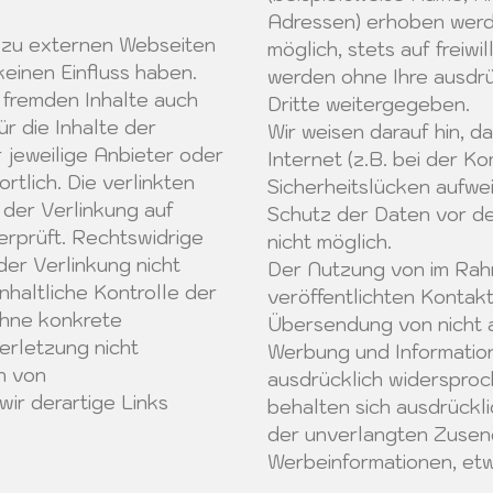
Adressen) erhoben werde
 zu externen Webseiten
möglich, stets auf freiwi
 keinen Einfluss haben.
werden ohne Ihre ausdrü
 fremden Inhalte auch
Dritte weitergegeben.
r die Inhalte der
Wir weisen darauf hin, d
r jeweilige Anbieter oder
Internet (z.B. bei der K
rtlich. Die verlinkten
Sicherheitslücken aufwei
der Verlinkung auf
Schutz der Daten vor dem
rprüft. Rechtswidrige
nicht möglich.
der Verlinkung nicht
Der Nutzung von im Rah
nhaltliche Kontrolle der
veröffentlichten Kontakt
 ohne konkrete
Übersendung von nicht 
erletzung nicht
Werbung und Informations
n von
ausdrücklich widersproc
ir derartige Links
behalten sich ausdrücklic
der unverlangten Zuse
Werbeinformationen, etw