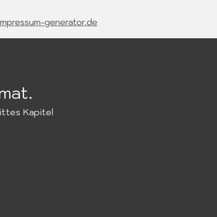
impressum-generator.de
imat.
ittes Kapitel