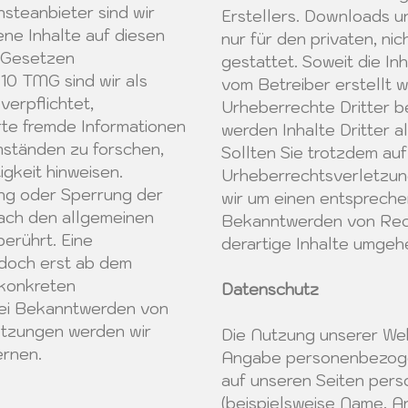
steanbieter sind wir
Erstellers. Downloads un
ne Inhalte auf diesen
nur für den privaten, n
 Gesetzen
gestattet. Soweit die Inh
 10 TMG sind wir als
vom Betreiber erstellt 
verpflichtet,
Urheberrechte Dritter b
rte fremde Informationen
werden Inhalte Dritter 
ständen zu forschen,
Sollten Sie trotzdem auf
igkeit hinweisen.
Urheberrechtsverletzun
ung oder Sperrung der
wir um einen entspreche
ach den allgemeinen
Bekanntwerden von Rec
erührt. Eine
derartige Inhalte umgeh
edoch erst ab dem
 konkreten
Datenschutz
Bei Bekanntwerden von
tzungen werden wir
Die Nutzung unserer Web
ernen.
Angabe personenbezoge
auf unseren Seiten pe
(beispielsweise Name, An