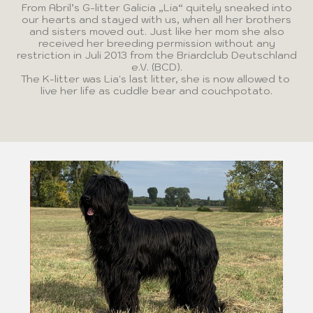
From Abril’s G-litter Galicia „Lia“ quitely sneaked into
our hearts and stayed with us, when all her brothers
and sisters moved out. Just like her mom she also
received her breeding permission without any
restriction in Juli 2013 from the Briardclub Deutschland
e.V. (BCD).
The K-litter was Lia's last litter, she is now allowed to
live her life as cuddle bear and couchpotato.