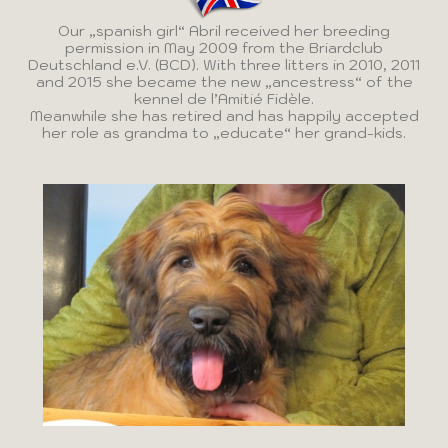
Our „spanish girl“ Abril received her breeding
permission in May 2009 from the Briardclub
Deutschland e.V. (BCD). With three litters in 2010, 2011
and 2015 she became the new „ancestress“ of the
kennel de l’Amitié Fidèle.
Meanwhile she has retired and has happily accepted
her role as grandma to „educate“ her grand-kids.