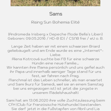
Sams
Rising Sun Bohemia Elité
(Andromeda Irisberg x Depeche Mode Bella´s Liberi)
Geboren: 09.05.2016 / HD-B (D) / CSNB frei / eU o. B.
Lange Zeit haben wir mit einem schwarzen Briard
geliebäugelt und am Ende wurde es eine „Internet“-
Liebe.
Alena Kotrcová suchte bei FB für eine schwarze
Hündin eine neue Familie…
Wir kannten ihre Mama persönlich und uns gefiel auch
ihr Papa und innerhalb weniger Tage stand für uns
fest, wir fahren nach Prag.
Manchmal ist das Leben schneller, als man erwartet
und Sami (kurz für Samedi, weil sie an einem Samstag
bei uns eingezogen ist) ist jetzt die jüngste in
unserem Mädelshaushalt!
Sami hat am 13.06.2020 ihre volle Zuchtzulassung beim
CfH (Club für Französische Hütehunde) bestanden.
Sie darf jetzt in die Fußstapfen von Abril und Lia