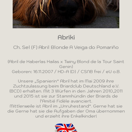
Abriki
Ch. Sel (F) Abril Blonde A Veiga do Pomariño
(Abril de Haberlas Hailas x Twiny Blond de la Tour Saint
Genin)
Geboren: 16.11.2007 / HD-A (D) / CSNB frei / eU o.B.
Unsere „Spanierin“ Abril hat im Mai 2009 ihre
Zuchtzulassung beim Briardclub Deutschland e.V.
(BCD) erhalten. Mit 3 Würfen in den Jahren 2010,2011
und 2015 ist sie zur Stammhündin der Briards de
l’Amitié Fidèle avanciert.
Mittlerweile ist Abril im „Unruhestand“. Gerne hat sie
die Gerne hat sie die Aufgaben der Oma übernommen
und erzieht ihre Enkelkinder!