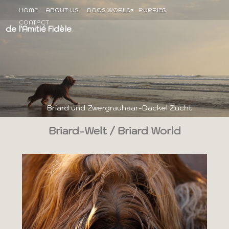
HOME
ABOUT US
DOGS WORLD
PUPPIES
CONTACT
de l'Amitié Fidèle
Briard und Zwergrauhaar-Dackel Zucht
Briard-Welt / Briard World