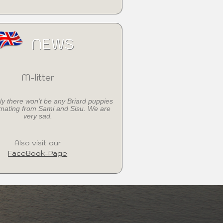
NEWS
M-litter
ly there won't be any Briard puppies
 mating from Sami and Sisu. We are
very sad.
Also visit our
FaceBook-Page