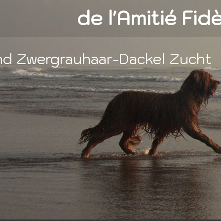
de l'Amitié Fid
und Zwergrauhaar-Dackel Zucht