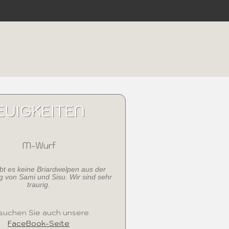
EUIGKEITEN
M-Wurf
ibt es keine Briardwelpen aus der
 von Sami und Sisu. Wir sind sehr
traurig.
suchen Sie auch unsere
FaceBook-Seite