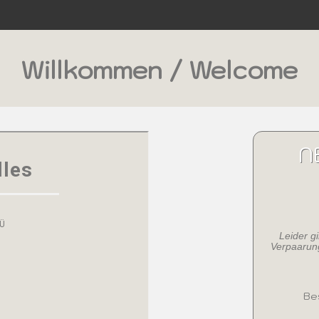
Willkommen / Welcome
N
Leider g
Verpaarung
Be